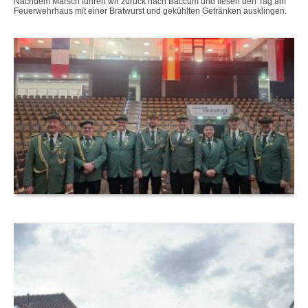
Nachdem Marsch fuhren wir zurück nach Baccum und liesen den Tag am
Feuerwehrhaus mit einer Bratwurst und gekühlten Getränken ausklingen.