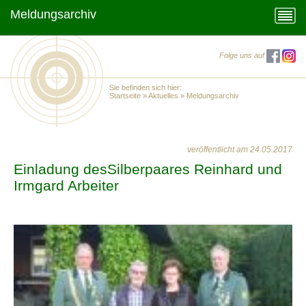
Meldungsarchiv
Folge uns auf
Sie befinden sich hier:
Startseite
»
Aktuelles
»
Meldungsarchiv
veröffentlicht am 24.05.2017
Einladung desSilberpaares Reinhard und
Irmgard Arbeiter