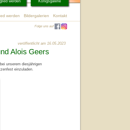
glied werden
Königsgalerie
lied werden
Bildergalerien
Kontakt
Folge uns auf
veröffentlicht am 16.05.2023
und Alois Geers
bei unserem diesjährigen
tzenfest einzuladen.